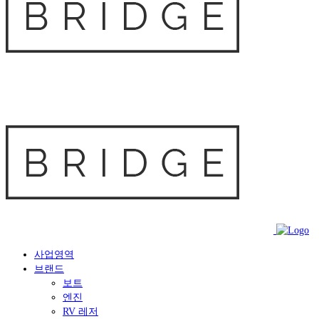
사업영역
브랜드
보트
엔진
RV 레저