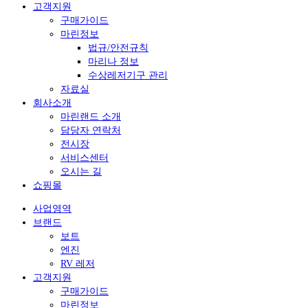
고객지원
구매가이드
마린정보
법규/안전규칙
마리나 정보
수상레저기구 관리
자료실
회사소개
마린랜드 소개
담당자 연락처
전시장
서비스센터
오시는 길
쇼핑몰
사업영역
브랜드
보트
엔진
RV 레저
고객지원
구매가이드
마린정보