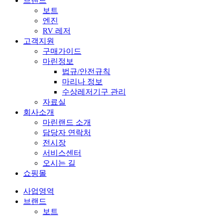
브랜드
보트
엔진
RV 레저
고객지원
구매가이드
마린정보
법규/안전규칙
마리나 정보
수상레저기구 관리
자료실
회사소개
마린랜드 소개
담당자 연락처
전시장
서비스센터
오시는 길
쇼핑몰
사업영역
브랜드
보트