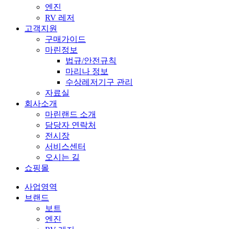
엔진
RV 레저
고객지원
구매가이드
마린정보
법규/안전규칙
마리나 정보
수상레저기구 관리
자료실
회사소개
마린랜드 소개
담당자 연락처
전시장
서비스센터
오시는 길
쇼핑몰
사업영역
브랜드
보트
엔진