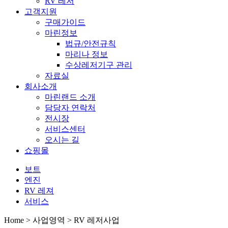
RV 레저
고객지원
구매가이드
마린정보
법규/안전규칙
마리나 정보
수상레저기구 관리
자료실
회사소개
마린랜드 소개
담당자 연락처
전시장
서비스센터
오시는 길
쇼핑몰
보트
엔진
RV 레져
서비스
Home > 사업영역 > RV 레저사업