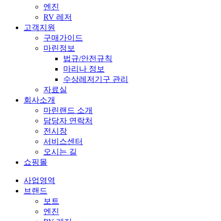
엔진
RV 레저
고객지원
구매가이드
마린정보
법규/안전규칙
마리나 정보
수상레저기구 관리
자료실
회사소개
마린랜드 소개
담당자 연락처
전시장
서비스센터
오시는 길
쇼핑몰
사업영역
브랜드
보트
엔진