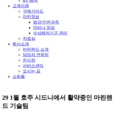
RV 레저
고객지원
구매가이드
마린정보
법규/안전규칙
마리나 정보
수상레저기구 관리
자료실
회사소개
마린랜드 소개
담당자 연락처
전시장
서비스센터
오시는 길
쇼핑몰
29 1월
호주 시드니에서 활약중인 마린랜
드 기술팀