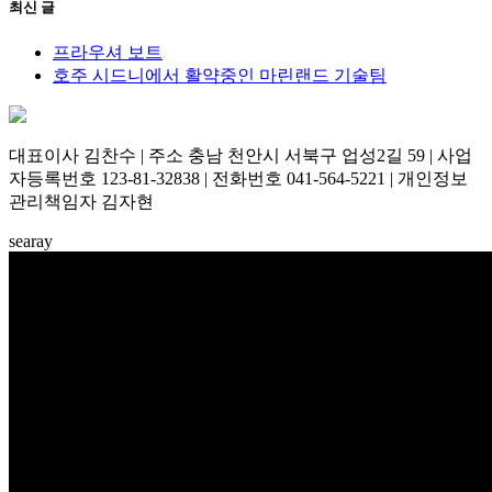
최신 글
프라우셔 보트
호주 시드니에서 활약중인 마린랜드 기술팀
대표이사 김찬수 | 주소 충남 천안시 서북구 업성2길 59 | 사업
자등록번호 123-81-32838 | 전화번호 041-564-5221 | 개인정보
관리책임자 김자현
searay