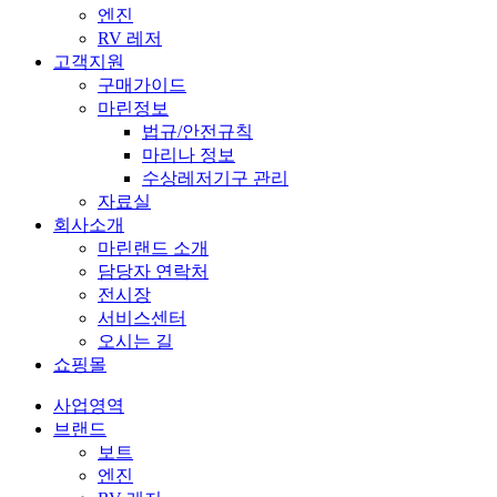
엔진
RV 레저
고객지원
구매가이드
마린정보
법규/안전규칙
마리나 정보
수상레저기구 관리
자료실
회사소개
마린랜드 소개
담당자 연락처
전시장
서비스센터
오시는 길
쇼핑몰
사업영역
브랜드
보트
엔진