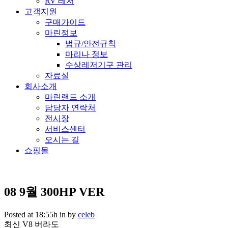
RV 레저
고객지원
구매가이드
마린정보
법규/안전규칙
마리나 정보
수상레저기구 관리
자료실
회사소개
마린랜드 소개
담당자 연락처
전시장
서비스센터
오시는 길
쇼핑몰
08 9월
300HP VER
Posted at 18:55h
in
by
celeb
최신 V8 버라도