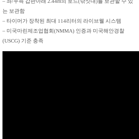
– 좌/우측 갑판아래 2.44m의 로드(낚싯대)를 보관할 수 있
는 보관함
– 타이머가 장착된 최대 114리터의 라이브웰 시스템
– 미국마린제조업협회(NMMA) 인증과 미국해안경찰
(USCG) 기준 충족