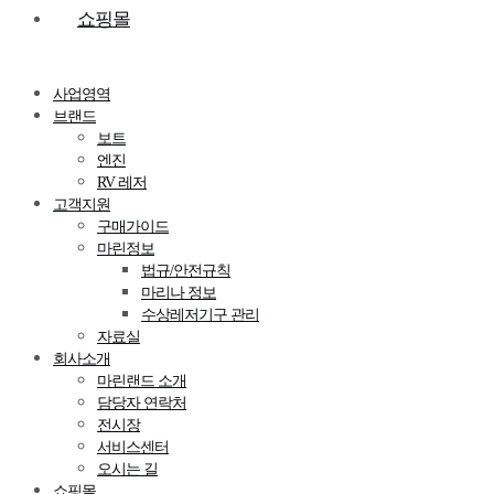
쇼핑몰
사업영역
브랜드
보트
엔진
RV 레저
고객지원
구매가이드
마린정보
법규/안전규칙
마리나 정보
수상레저기구 관리
자료실
회사소개
마린랜드 소개
담당자 연락처
전시장
서비스센터
오시는 길
쇼핑몰