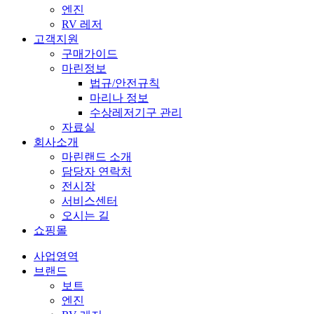
엔진
RV 레저
고객지원
구매가이드
마린정보
법규/안전규칙
마리나 정보
수상레저기구 관리
자료실
회사소개
마린랜드 소개
담당자 연락처
전시장
서비스센터
오시는 길
쇼핑몰
사업영역
브랜드
보트
엔진