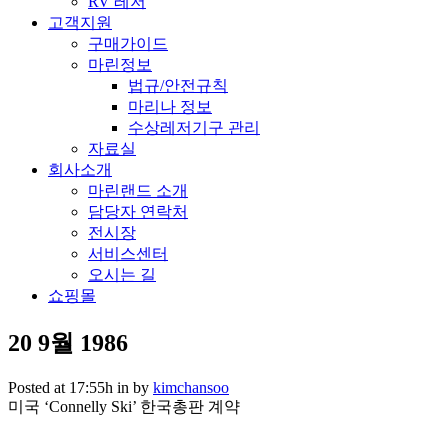
RV 레저
고객지원
구매가이드
마린정보
법규/안전규칙
마리나 정보
수상레저기구 관리
자료실
회사소개
마린랜드 소개
담당자 연락처
전시장
서비스센터
오시는 길
쇼핑몰
20 9월
1986
Posted at 17:55h
in
by
kimchansoo
미국 ‘Connelly Ski’ 한국총판 계약